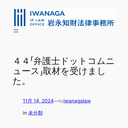
内
容
を
ス
キ
ッ
プ
４４「弁護士ドットコムニ
ュース」取材を受けまし
た。
11月 14, 2024
—
iwanagalaw
by
in
未分類