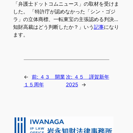
「弁護士ドットコムニュース」の取材を受けま
した。 「特許庁が認めなかった「シン・ゴジ
ラ」の立体商標、一転東宝の主張認める判決…
知財高裁はどう判断したか？」いう
記事
になり
ます。
←
前:
４３ 開業
次:
４５ 謹賀新年
１５周年
2025
→