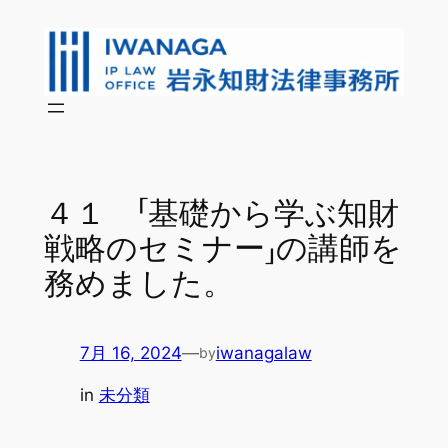
内
容
を
ス
キ
ッ
プ
４１ 「基礎から学ぶ知財
戦略のセミナー」の講師を
務めました。
7月 16, 2024
—
iwanagalaw
by
in
未分類