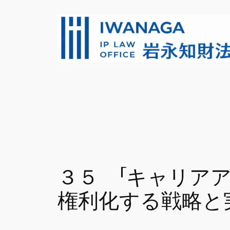
内
容
を
ス
キ
ッ
プ
３５ 「キャリア
権利化する戦略と