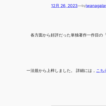
12月 26, 2023
—
iwanagal
by
各方面から好評だった単独著作一作目の「
一法規から上梓しました。 詳細には，
こち