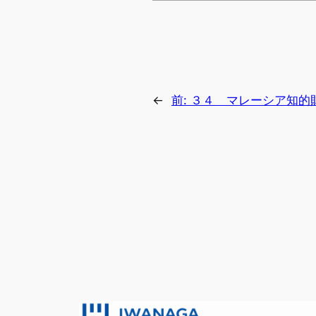
←
前:
３４ マレーシア知的