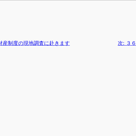
財産制度の現地調査に赴きます
次:
３