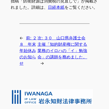
拙稿「防衛財源は消費税の見直しで」が掲載さ
れました。詳細は、
日経本紙
をご覧ください。
←
前:
２
次:
３０ 山口県弁護士会
８ 年末
主催「知的財産権に関する
年始休み
業務のイロハの「イ」勉強
のお知ら
会」の講師を務めました。
せ
→