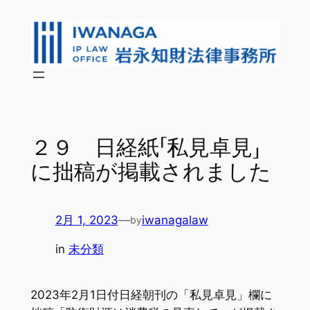
内
容
を
ス
キ
ッ
プ
２９ 日経紙「私見卓見」
に拙稿が掲載されました
2月 1, 2023
—
iwanagalaw
by
in
未分類
2023年2月1日付日経朝刊の「私見卓見」欄に